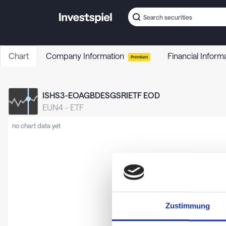
Chart
Company Information
Financial Inform
Premium
ISHS3-EOAGBDESGSRIETF EOD
EUN4
-
ETF
no chart data yet
Zustimmung