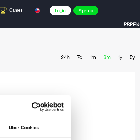
Games
Login
Sign up
RBREW-
24h
7d
1m
3m
1y
5y
Über Cookies