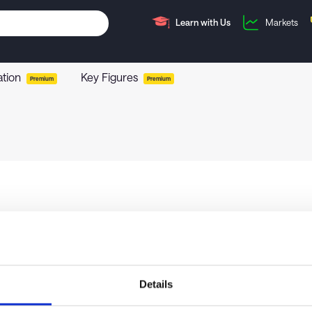
Learn with Us
Markets
ation
Key Figures
Premium
Premium
Details