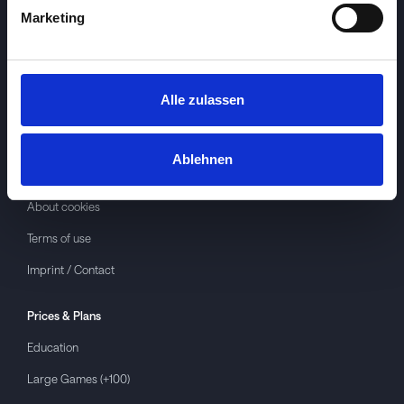
Marketing
Alle zulassen
Investspiel
About
Investspiel
Ablehnen
Privacy policy
About cookies
Terms of use
Imprint / Contact
Prices & Plans
Education
Large Games (+100)