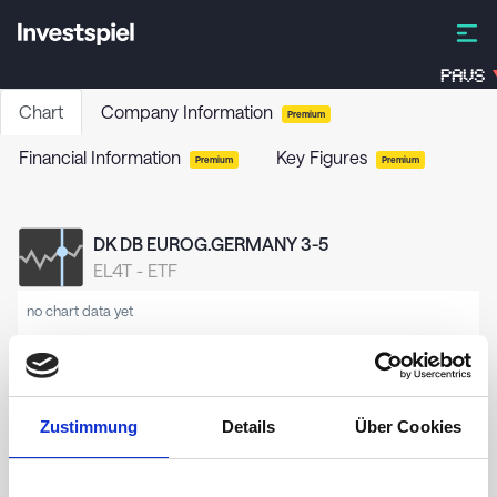
PAVS
Chart
Company Information
Premium
Financial Information
Key Figures
Premium
Premium
DK DB EUROG.GERMANY 3-5
EL4T
-
ETF
no chart data yet
Zustimmung
Details
Über Cookies