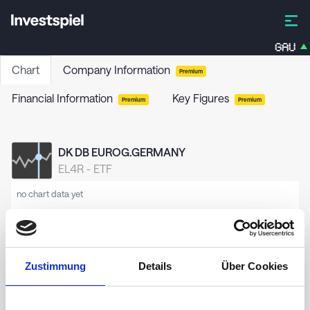
GAU
Chart
Company Information
Premium
Financial Information
Key Figures
Premium
Premium
DK DB EUROG.GERMANY
EL4R
-
ETF
no chart data yet
Zustimmung
Details
Über Cookies