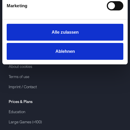
Marketing
Alle zulassen
Investspiel
About
Investspiel
Ablehnen
Privacy policy
About cookies
Terms of use
Imprint / Contact
Prices & Plans
Education
Large Games (+100)