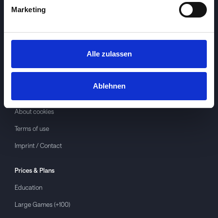
Marketing
Alle zulassen
Investspiel
About
Investspiel
Ablehnen
Privacy policy
About cookies
Terms of use
Imprint / Contact
Prices & Plans
Education
Large Games (+100)