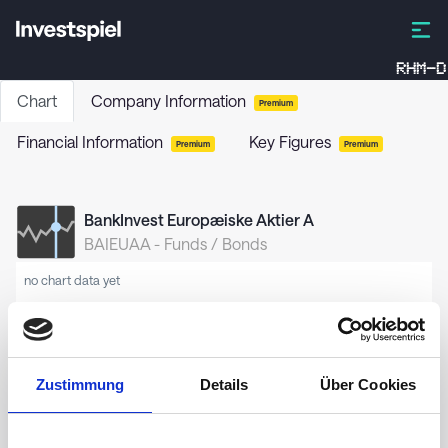
RHM-D
Chart
Company Information
Premium
Financial Information
Key Figures
Premium
Premium
BankInvest Europæiske Aktier A
BAIEUAA
-
Funds / Bonds
no chart data yet
Zustimmung
Details
Über Cookies