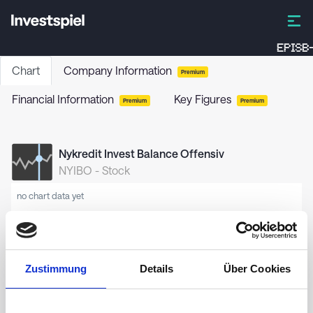
EPISB
Chart
Company Information
Premium
Financial Information
Key Figures
Premium
Premium
Nykredit Invest Balance Offensiv
NYIBO
-
Stock
no chart data yet
Zustimmung
Details
Über Cookies