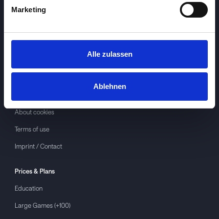
Marketing
Alle zulassen
Investspiel
About
Investspiel
Ablehnen
Privacy policy
About cookies
Terms of use
Imprint / Contact
Prices & Plans
Education
Large Games (+100)