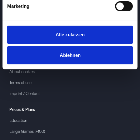
Marketing
Alle zulassen
Investspiel
About
Investspiel
Ablehnen
Privacy policy
About cookies
Terms of use
Imprint / Contact
Prices & Plans
Education
Large Games (+100)