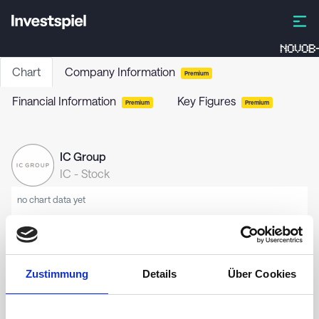
NOVOB-
Chart
Company Information
Premium
Financial Information
Key Figures
Premium
Premium
IC Group
IC
-
Stock
no chart data yet
Zustimmung
Details
Über Cookies