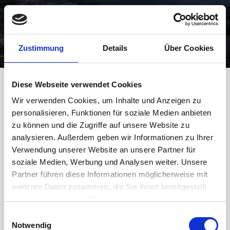
Zustimmung
Details
Über Cookies
Diese Webseite verwendet Cookies
Wir verwenden Cookies, um Inhalte und Anzeigen zu
All stocks from Iceland
personalisieren, Funktionen für soziale Medien anbieten
zu können und die Zugriffe auf unsere Website zu
The Icelandic stock market isn't very large, and the
analysieren. Außerdem geben wir Informationen zu Ihrer
volume pretty low. So you can see all stocks from
Verwendung unserer Website an unsere Partner für
Iceland here.
soziale Medien, Werbung und Analysen weiter. Unsere
Partner führen diese Informationen möglicherweise mit
weiteren Daten zusammen, die Sie ihnen bereitgestellt
haben oder die sie im Rahmen Ihrer Nutzung der Dienste
gesammelt haben.
Einwilligungsauswahl
Notwendig