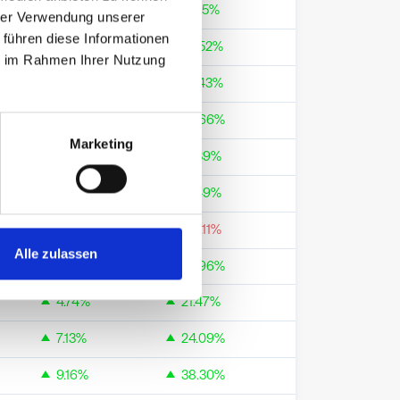
-15.01
%
33.15
%
hrer Verwendung unserer
 führen diese Informationen
2.85
%
22.52
%
ie im Rahmen Ihrer Nutzung
6.43
%
33.43
%
-11.91
%
33.66
%
Marketing
4.33
%
19.39
%
4.77
%
21.49
%
0.87
%
-72.11
%
Alle zulassen
2.73
%
25.96
%
4.74
%
21.47
%
7.13
%
24.09
%
9.16
%
38.30
%