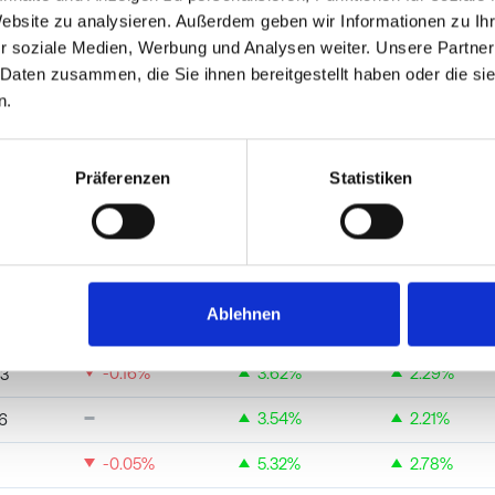
0.11
%
2.58
%
-9.94
%
Website zu analysieren. Außerdem geben wir Informationen zu I
r soziale Medien, Werbung und Analysen weiter. Unsere Partner
-0.32
%
1.84
%
0.43
%
 Daten zusammen, die Sie ihnen bereitgestellt haben oder die s
n.
-0.74
%
1.62
%
0.73
%
4
2.19
%
-6.63
%
Präferenzen
Statistiken
-0.29
%
1.04
%
1.61
%
-0.14
%
3.70
%
2.33
%
8
-0.31
%
5.21
%
0.46
%
9
Ablehnen
-0.38
%
4.53
%
-1.13
%
7
-0.16
%
3.62
%
2.29
%
53
3.54
%
2.21
%
6
-0.05
%
5.32
%
2.78
%
8