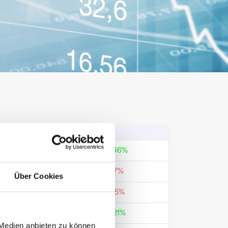
3m
1y
3.08
%
22.46
%
-1.75
%
-1.77
%
Über Cookies
-1.76
%
-1.85
%
7.28
%
24.21
%
 Medien anbieten zu können