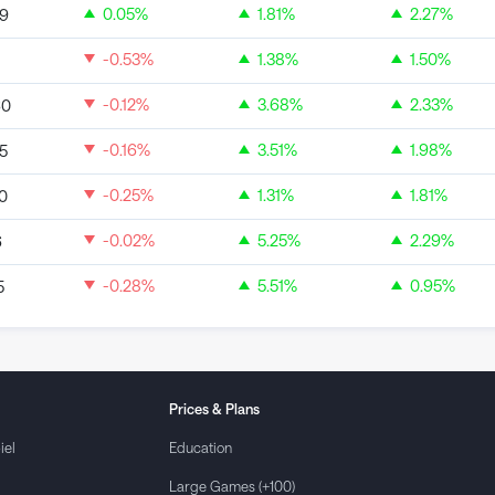
0.05
%
1.81
%
2.27
%
39
-0.53
%
1.38
%
1.50
%
-0.12
%
3.68
%
2.33
%
60
-0.16
%
3.51
%
1.98
%
5
-0.25
%
1.31
%
1.81
%
0
-0.02
%
5.25
%
2.29
%
6
-0.28
%
5.51
%
0.95
%
5
Prices & Plans
iel
Education
Large Games (+100)