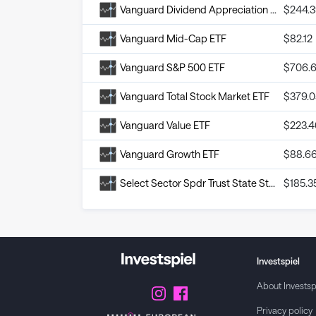
Vanguard Dividend Appreciation ETF
$
244.
Vanguard Mid-Cap ETF
$
82.12
Vanguard S&P 500 ETF
$
706.
Vanguard Total Stock Market ETF
$
379.0
Vanguard Value ETF
$
223.4
Vanguard Growth ETF
$
88.6
Select Sector Spdr Trust State Street Technology Select Sector SP
$
185.3
Investspiel
About
Investsp
Privacy policy