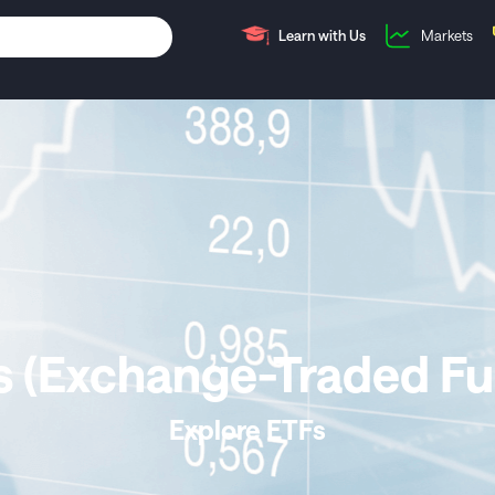
Learn with Us
Markets
s (Exchange-Traded Fu
Explore ETFs