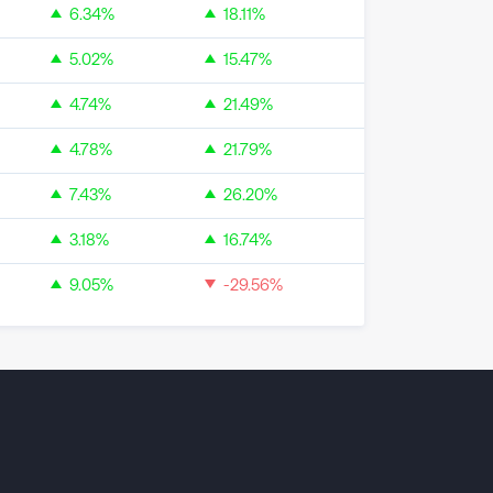
6.34
%
18.11
%
5.02
%
15.47
%
4.74
%
21.49
%
4.78
%
21.79
%
7.43
%
26.20
%
3.18
%
16.74
%
9.05
%
-29.56
%