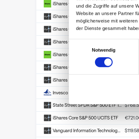
iShares Global Clean Energy ETF
$
18.11
und die Zugriffe auf unsere 
Website an unsere Partner fü
iShares Core S&P Mid-Cap ETF
$
76.75
möglicherweise mit weiteren
der Dienste gesammelt habe
iShares Core S&P Small-Cap ETF
$
147.8
iShares Global Clean Energy Transition UCITS ETF
€
9.06
Einwilligungsauswahl
Notwendig
iShares Core S&P US Value ETF
$
113.70
iShares Core S&P 500 ETF
$
772.3
iShares Russell 1000 Growth ETF
$
123.4
Invesco QQQ Trust Series 1
$
714.5
State Street SPDR S&P 500 ETF Trust
$
768.
iShares Core S&P 500 UCITS ETF
€
721.0
Vanguard Information Technology ETF
$
119.5