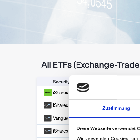
All ETFs (Exchange-Trad
Security
Latest
iShares MSCI ACWI ETF
$
160.11
iShares Core US Aggregate
$
97.44
Zustimmung
Vanguard Total Bond Market ETF
$
72.25
Diese Webseite verwendet 
iShares Core MSCI World UCITS ETF
€
128.2
Wir verwenden Cookies, um I