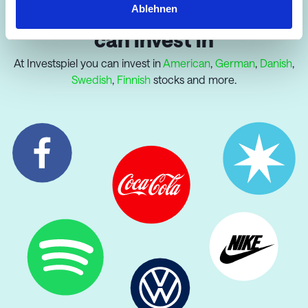
Thousands of companies you
Ablehnen
can invest in
At
Investspiel
you can invest in
American
,
German
,
Danish
,
Swedish
,
Finnish
stocks and more.