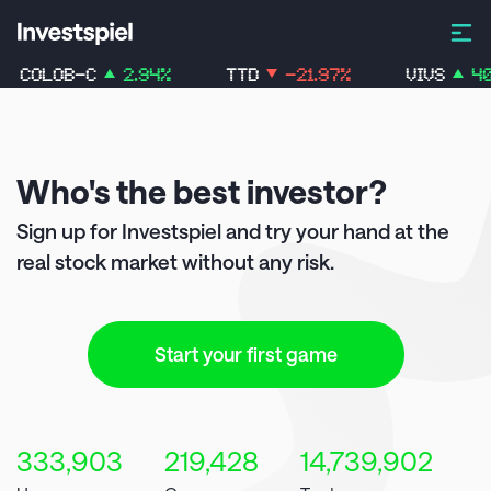
COLOB-C
2.94
%
TTD
-21.97
%
VIVS
40.
Who's the best investor?
Sign up for
Investspiel
and try your hand at the
real stock market without any risk.
Start your first game
333,903
219,428
14,739,902