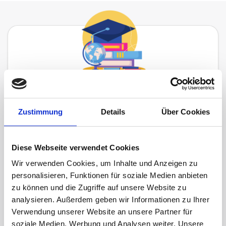
Try
Investspiel
for
free
Zustimmung
Details
Über Cookies
Invite up to
30
friends, colleagues or
Diese Webseite verwendet Cookies
students and compete for the best
Wir verwenden Cookies, um Inhalte und Anzeigen zu
investor title
personalisieren, Funktionen für soziale Medien anbieten
zu können und die Zugriffe auf unsere Website zu
analysieren. Außerdem geben wir Informationen zu Ihrer
Verwendung unserer Website an unsere Partner für
soziale Medien, Werbung und Analysen weiter. Unsere