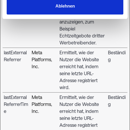
Platforms,
genutzt, um eine
Monate
Ablehnen
Inc.
Reihe von
Werbeprodukten
anzuzeigen, zum
Beispiel
Echtzeitgebote dritter
Werbetreibender.
lastExternal
Meta
Ermittelt, wie der
Beständi
Referrer
Platforms,
Nutzer die Website
g
Inc.
erreicht hat, indem
seine letzte URL-
Adresse registriert
wird.
lastExternal
Meta
Ermittelt, wie der
Beständi
ReferrerTim
Platforms,
Nutzer die Website
g
e
Inc.
erreicht hat, indem
seine letzte URL-
Adresse registriert