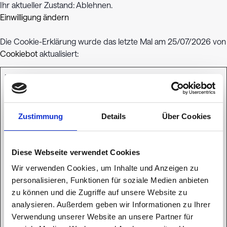
Ihr aktueller Zustand: Ablehnen.
Einwilligung ändern
Die Cookie-Erklärung wurde das letzte Mal am 25/07/2026 von
Cookiebot
aktualisiert:
Notwendig (2)
Notwendige Cookies helfen dabei, eine Webseite nutzbar zu
machen, indem sie Grundfunktionen wie Seitennavigation
Zustimmung
Details
Über Cookies
und Zugriff auf sichere Bereiche der Webseite ermöglichen.
Die Webseite kann ohne diese Cookies nicht richtig
funktionieren.
Diese Webseite verwendet Cookies
Wir verwenden Cookies, um Inhalte und Anzeigen zu
Maximale
Name
Anbieter
Zweck
personalisieren, Funktionen für soziale Medien anbieten
Speicherd
zu können und die Zugriffe auf unsere Website zu
cart
investspiel.d
Notwendig für die
Beständi
analysieren. Außerdem geben wir Informationen zu Ihrer
e
Warenkorbfunktionalit
g
Verwendung unserer Website an unsere Partner für
ät auf der Website.